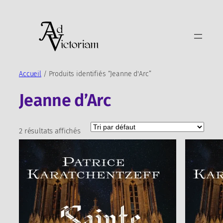
Aller
au
contenu
Accueil
/ Produits identifiés “Jeanne d'Arc”
Jeanne d’Arc
2 résultats affichés