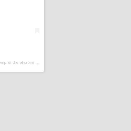
e et croire (@pk_advictoriam)