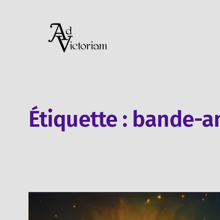
Aller
au
contenu
Étiquette :
bande-a