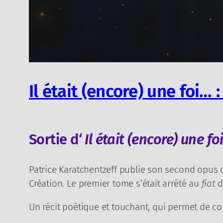
Il était (encore) une foi…
Sortie d
‘ Il était (encore) une fo
Patrice Karatchentzeff publie son second opus 
Création. Le premier tome s’était arrêté au
fiat
d
Un récit poétique et touchant, qui permet de co